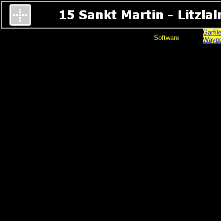
Garfil
Software
Waypo